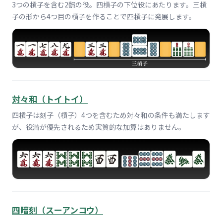
3つの槓子を含む2飜の役。四槓子の下位役にあたります。三槓
子の形から4つ目の槓子を作ることで四槓子に発展します。
対々和（トイトイ）
四槓子は刻子（槓子）4つを含むため対々和の条件も満たします
が、役満が優先されるため実質的な加算はありません。
四暗刻（スーアンコウ）