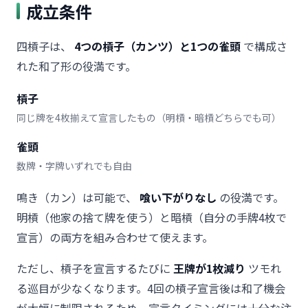
成立条件
四槓子は、
4つの槓子（カンツ）と1つの雀頭
で構成さ
れた和了形の役満です。
槓子
同じ牌を4枚揃えて宣言したもの（明槓・暗槓どちらでも可）
雀頭
数牌・字牌いずれでも自由
鳴き（カン）は可能で、
喰い下がりなし
の役満です。
明槓（他家の捨て牌を使う）と暗槓（自分の手牌4枚で
宣言）の両方を組み合わせて使えます。
ただし、槓子を宣言するたびに
王牌が1枚減り
ツモれ
る巡目が少なくなります。4回の槓子宣言後は和了機会
が大幅に制限されるため、宣言タイミングには十分な注