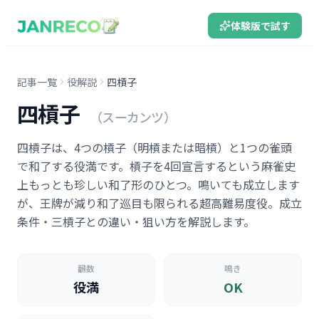
体験版で試す
記事一覧
役解説
四槓子
四槓子
（スーカンツ）
四槓子は、4つの槓子（明槓または暗槓）と1つの雀頭
で和了する役満です。槓子を4回宣言するという麻雀史
上もっとも珍しい和了形のひとつ。鳴いても成立します
が、王牌が減り和了巡目も限られる超高難易度役。成立
条件・三槓子との違い・狙い方を解説します。
飜数
鳴き
役満
OK