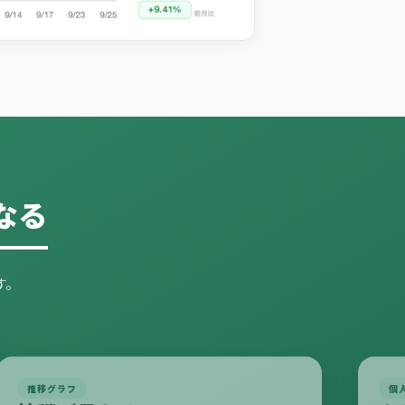
なる
す。
推移グラフ
個