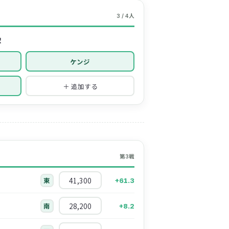
3 / 4人
択
ケンジ
＋ 追加する
第3戦
41,300
東
+61.3
28,200
南
+8.2