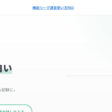
機能
リーグ運営
使い方
FAQ
白い
る記録に。
版で試してみる