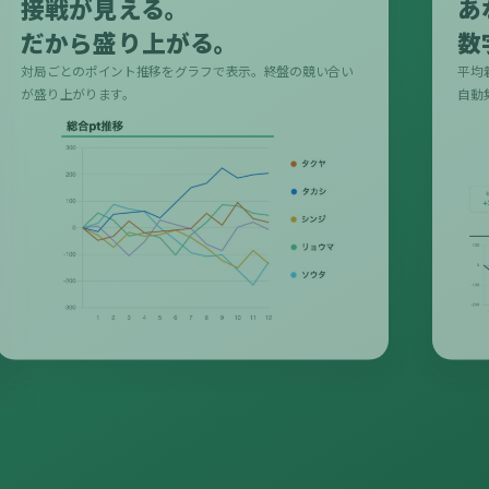
接戦が見える。
あ
だから盛り上がる。
数
対局ごとのポイント推移をグラフで表示。終盤の競い合い
平均
が盛り上がります。
自動