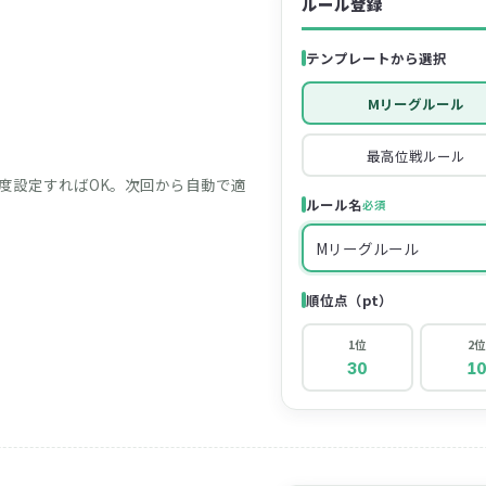
ルール登録
テンプレートから選択
Mリーグルール
最高位戦ルール
度設定すればOK。次回から自動で適
ルール名
必須
Mリーグルール
順位点（pt）
1位
2位
30
1