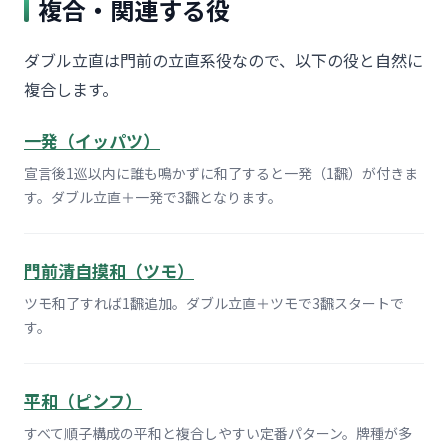
複合・関連する役
ダブル立直は門前の立直系役なので、以下の役と自然に
複合します。
一発（イッパツ）
宣言後1巡以内に誰も鳴かずに和了すると一発（1飜）が付きま
す。ダブル立直＋一発で3飜となります。
門前清自摸和（ツモ）
ツモ和了すれば1飜追加。ダブル立直＋ツモで3飜スタートで
す。
平和（ピンフ）
すべて順子構成の平和と複合しやすい定番パターン。牌種が多