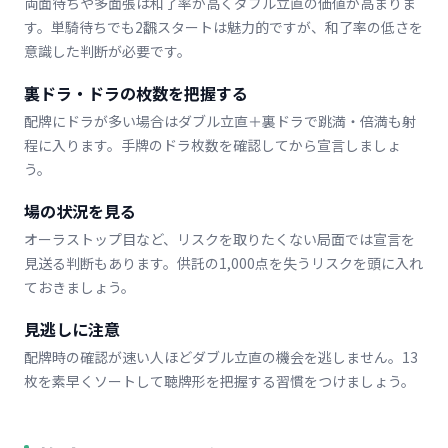
両面待ちや多面張は和了率が高くダブル立直の価値が高まりま
す。単騎待ちでも2飜スタートは魅力的ですが、和了率の低さを
意識した判断が必要です。
裏ドラ・ドラの枚数を把握する
配牌にドラが多い場合はダブル立直＋裏ドラで跳満・倍満も射
程に入ります。手牌のドラ枚数を確認してから宣言しましょ
う。
場の状況を見る
オーラストップ目など、リスクを取りたくない局面では宣言を
見送る判断もあります。供託の1,000点を失うリスクを頭に入れ
ておきましょう。
見逃しに注意
配牌時の確認が速い人ほどダブル立直の機会を逃しません。13
枚を素早くソートして聴牌形を把握する習慣をつけましょう。