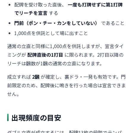
配牌を受け取った直後、
一度も打牌せずに第1打牌
でリーチを宣言
する
門前（ポン・チー・カンをしていない）
であること
1,000点を供託として場に出すこと
通常の立直と同様に1,000点を供託しますが、宣言タイ
ミングが
配牌直後の1打目
に限られます。2打目以降の
リーチは飜数が1飜の通常の立直になります。
成立すれば
2飜
が確定し、裏ドラ・一発も有効です。門
前限定のため、配牌後に鳴きを行った場合は宣言できま
せん。
出現頻度の目安
ダブル立直が成立するには、配牌13枚の段階でテンパ