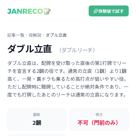
体験版で試す
記事一覧
役解説
ダブル立直
ダブル立直
（ダブルリーチ）
ダブル立直は、配牌を受け取った直後の第1打牌でリー
チを宣言する2飜の役です。通常の立直（1飜）より1飜
高く、一発・裏ドラも乗るため高打点が狙いやすい役。
ただし配牌時に聴牌していることが絶対条件であり、一
度でも打牌したあとのリーチは通常の立直になります。
飜数
鳴き
2飜
不可（門前のみ）