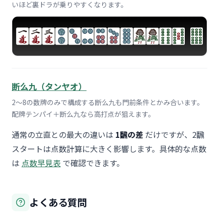
いほど裏ドラが乗りやすくなります。
断么九（タンヤオ）
2〜8の数牌のみで構成する断么九も門前条件とかみ合います。
配牌テンパイ＋断么九なら高打点が狙えます。
通常の立直との最大の違いは
1飜の差
だけですが、2飜
スタートは点数計算に大きく影響します。具体的な点数
は
点数早見表
で確認できます。
よくある質問