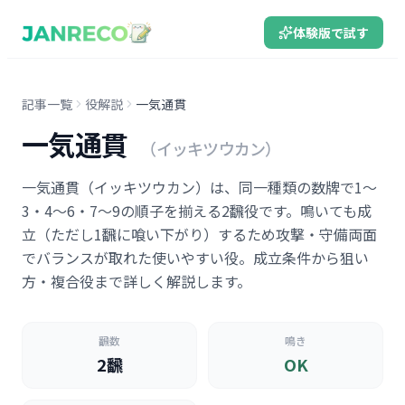
体験版で試す
記事一覧
役解説
一気通貫
一気通貫
（イッキツウカン）
一気通貫（イッキツウカン）は、同一種類の数牌で1〜
3・4〜6・7〜9の順子を揃える2飜役です。鳴いても成
立（ただし1飜に喰い下がり）するため攻撃・守備両面
でバランスが取れた使いやすい役。成立条件から狙い
方・複合役まで詳しく解説します。
飜数
鳴き
2飜
OK