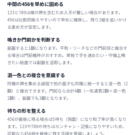
中間の456を早めに固める
123と789は端の牌を含むため入手が難しい場合があります。
456は比較的揃えやすいので早めに確保し、残り2組を追いかけ
る進め方が安定します。
鳴きか門前かを判断する
副露すると1飜になります。平和・リーチなどの門前役と複合す
る場合は門前維持がおすすめ。単独で手を速めたい・守備上鳴
きたい局面では副露を活用します。
混一色との複合を意識する
同種の牌を集める過程で他の面子も同種に統一すると混一色（2
飜）と複合できます。門前なら合計4飜（一気通貫2飜＋混一色
2飜）、副露でも3飜となります。
待ちの形を整える
456が最後に残る場合は5待ち（両面）になり和了率が高くなり
ます。123や789の待ちはカンチャン・辺張になりやすいため、
可能なら456側を最後に残す手順を意識しましょう。