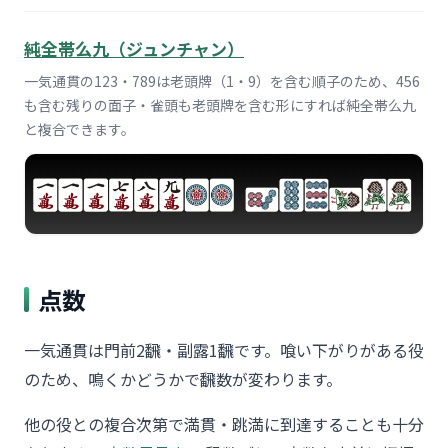
純全帯么九（ジュンチャン）
一気通貫の123・789は老頭牌（1・9）を含む順子のため、456
も含む残りの面子・雀頭も老頭牌を含む形にすれば純全帯么九
と複合できます。
点数
一気通貫は門前2飜・副露1飜です。喰い下がりがある役
のため、鳴くかどうかで飜数が変わります。
他の役との複合次第で満貫・跳満に到達することも十分