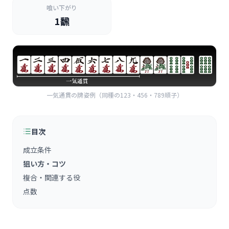
喰い下がり
1飜
一気通貫の牌姿例（同種の123・456・789順子）
目次
成立条件
狙い方・コツ
複合・関連する役
点数