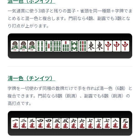
混一色（ホンイツ）
一気通貫に使う3順子と残りの面子・雀頭を同一種類＋字牌でま
とめると混一色と複合します。門前なら4飜、副露でも3飜とな
り打点が上がります。
清一色（チンイツ）
字牌を一切使わず同種の数牌だけで手を作れば清一色（6飜）と
複合できます。門前なら8飜（跳満）、副露でも6飜（跳満）の
高打点です。