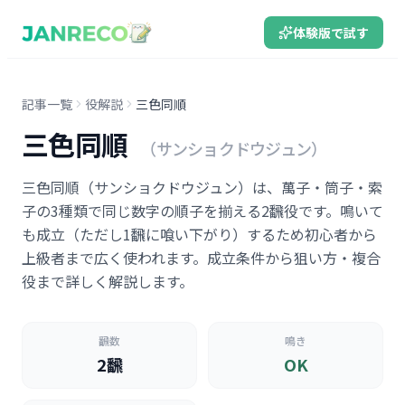
体験版で試す
記事一覧
役解説
三色同順
三色同順
（サンショクドウジュン）
三色同順（サンショクドウジュン）は、萬子・筒子・索
子の3種類で同じ数字の順子を揃える2飜役です。鳴いて
も成立（ただし1飜に喰い下がり）するため初心者から
上級者まで広く使われます。成立条件から狙い方・複合
役まで詳しく解説します。
飜数
鳴き
2飜
OK