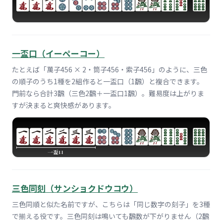
一盃口（イーペーコー）
たとえば「萬子456 × 2・筒子456・索子456」のように、三色
の順子のうち1種を2組作ると一盃口（1飜）と複合できます。
門前なら合計3飜（三色2飜＋一盃口1飜）。難易度は上がりま
すが決まると爽快感があります。
三色同刻（サンショクドウコウ）
三色同順と似た名前ですが、こちらは「同じ数字の刻子」を3種
で揃える役です。三色同刻は鳴いても飜数が下がりません（2飜