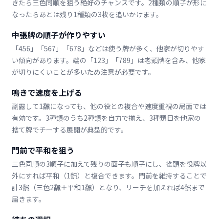
きたら三色同順を狙う絶好のチャンスです。2種類の順子が形に
なったらあとは残り1種類の3枚を追いかけます。
中張牌の順子が作りやすい
「456」「567」「678」などは使う牌が多く、他家が切りやす
い傾向があります。端の「123」「789」は老頭牌を含み、他家
が切りにくいことが多いため注意が必要です。
鳴きで速度を上げる
副露して1飜になっても、他の役との複合や速度重視の局面では
有効です。3種類のうち2種類を自力で揃え、3種類目を他家の
捨て牌でチーする展開が典型的です。
門前で平和を狙う
三色同順の3順子に加えて残りの面子も順子にし、雀頭を役牌以
外にすれば平和（1飜）と複合できます。門前を維持することで
計3飜（三色2飜＋平和1飜）となり、リーチを加えれば4飜まで
届きます。