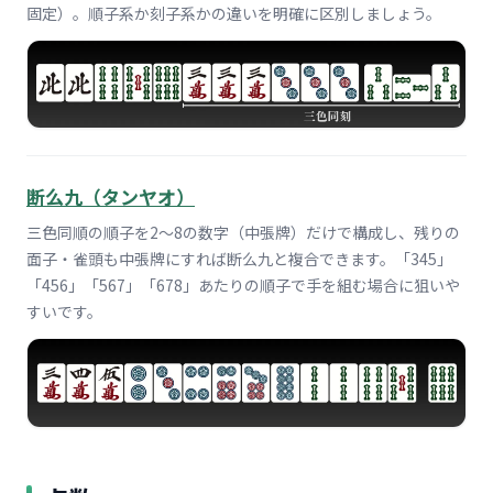
固定）。順子系か刻子系かの違いを明確に区別しましょう。
断么九（タンヤオ）
三色同順の順子を2〜8の数字（中張牌）だけで構成し、残りの
面子・雀頭も中張牌にすれば断么九と複合できます。「345」
「456」「567」「678」あたりの順子で手を組む場合に狙いや
すいです。