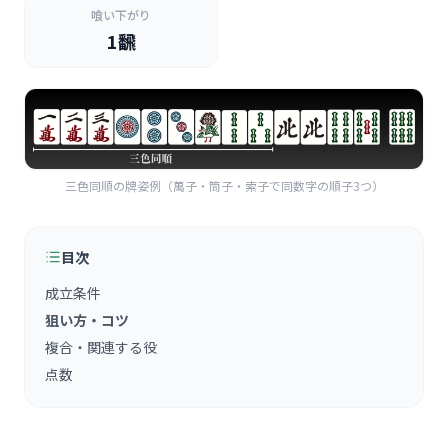
喰い下がり
1飜
三色同順の牌姿例（萬子・筒子・索子で同数字の順子3つ）
目次
成立条件
狙い方・コツ
複合・関連する役
点数