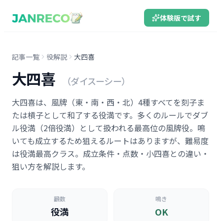
体験版で試す
記事一覧
役解説
大四喜
大四喜
（ダイスーシー）
大四喜は、風牌（東・南・西・北）4種すべてを刻子ま
たは槓子として和了する役満です。多くのルールでダブ
ル役満（2倍役満）として扱われる最高位の風牌役。鳴
いても成立するため狙えるルートはありますが、難易度
は役満最高クラス。成立条件・点数・小四喜との違い・
狙い方を解説します。
飜数
鳴き
役満
OK