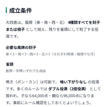
成立条件
大四喜は、風牌（東・南・西・北）
4種類すべてを刻子
または槓子
として揃え、残りを雀頭にして和了する役
満です。
必要な風牌の刻子
東×3・南×3・西×3・北×3（それぞれ明槓・暗槓でも可）
雀頭
数牌・字牌いずれでも自由
鳴き（ポン・カン）は可能で、
喰い下がりなし
の役満
です。多くのルールでは
ダブル役満（2倍役満）
として
扱われ、子なら64,000点・親なら96,000点になりま
す。事前にルール確認をしておくとよいでしょう。