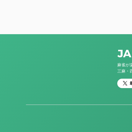
麻雀が
三麻・